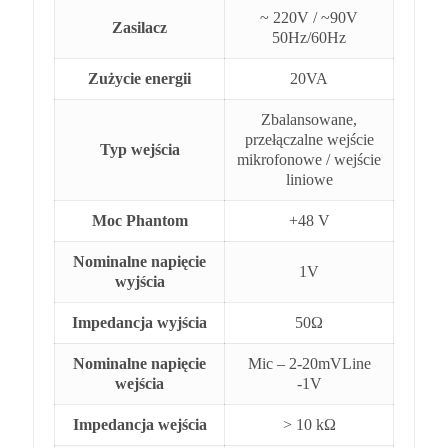
~ 220V / ~90V
Zasilacz
50Hz/60Hz
Zużycie energii
20VA
Zbalansowane,
przełączalne wejście
Typ wejścia
mikrofonowe / wejście
liniowe
Moc Phantom
+48 V
Nominalne napięcie
1V
wyjścia
Impedancja wyjścia
50Ω
Nominalne napięcie
Mic – 2-20mVLine
wejścia
-1V
Impedancja wejścia
> 10 kΩ