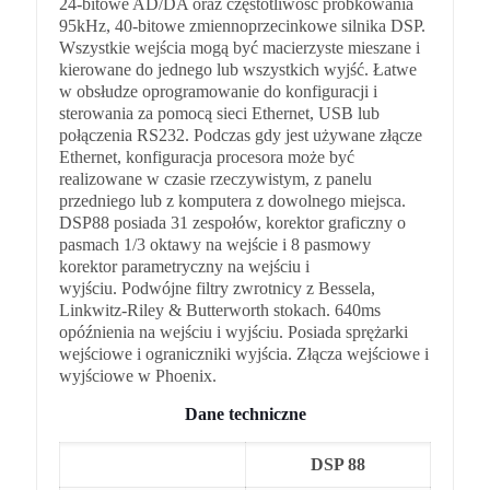
24-bitowe AD/DA oraz częstotliwość próbkowania
95kHz, 40-bitowe zmiennoprzecinkowe silnika DSP.
Wszystkie wejścia mogą być macierzyste mieszane i
kierowane do jednego lub wszystkich wyjść.
Łatwe
w obsłudze oprogramowanie do konfiguracji i
sterowania za pomocą sieci Ethernet, USB lub
połączenia RS232. Podczas gdy jest używane złącze
Ethernet, konfiguracja procesora może być
realizowane w czasie rzeczywistym, z panelu
przedniego lub z komputera z dowolnego miejsca.
DSP88 posiada 31 zespołów, korektor graficzny o
pasmach 1/3 oktawy na wejście
i 8 pasmowy
korektor parametryczny na wejściu i
wyjściu.
Podwójne filtry zwrotnicy z Bessela,
Linkwitz-Riley & Butterworth stokach. 640ms
opóźnieni
a
na wejściu i wyjściu.
Posiada s
prężarki
wejściowe i ograniczniki wyjścia. Złącza wejściowe i
wyjściowe w Phoenix.
Dane techniczne
DSP 88