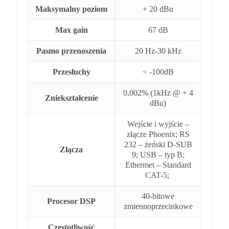
Maksymalny poziom
+ 20 dBu
Max gain
67 dB
Pasmo przenoszenia
20 Hz-30 kHz
Przesłuchy
< -100dB
0,002% (1kHz @ + 4
Zniekształcenie
dBu)
Wejście i wyjście –
złącze Phoenix; RS
232 – żeński D-SUB
Złącza
9; USB – typ B;
Ethermet – Standard
CAT-5;
40-bitowe
Procesor DSP
zmiennoprzecinkowe
Częstotliwość