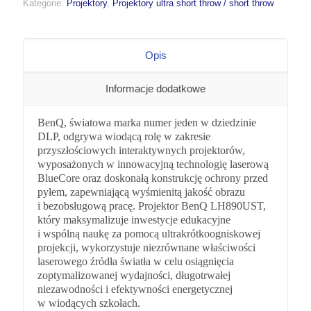
Kategorie:
Projektory
,
Projektory ultra short throw / short throw
Opis
Informacje dodatkowe
BenQ, światowa marka numer jeden w dziedzinie
DLP, odgrywa wiodącą rolę w zakresie
przyszłościowych interaktywnych projektorów,
wyposażonych w innowacyjną technologię laserową
BlueCore oraz doskonałą konstrukcję ochrony przed
pyłem, zapewniającą wyśmienitą jakość obrazu
i bezobsługową pracę. Projektor BenQ LH890UST,
który maksymalizuje inwestycje edukacyjne
i wspólną naukę za pomocą ultrakrótkoogniskowej
projekcji, wykorzystuje niezrównane właściwości
laserowego źródła światła w celu osiągnięcia
zoptymalizowanej wydajności, długotrwałej
niezawodności i efektywności energetycznej
w wiodących szkołach.