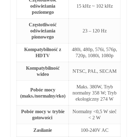
odświeżania
15 kHz ~ 102 kHz‎
poziomego
Częstotliwość
odświeżania
23 – 120 Hz
pionowego
Kompatybilność z
480i, 480p, 576i, 576p,
HDTV
720p, 1080i, 1080p‎
Kompatybilność
NTSC, PAL, SECAM
wideo
Maks. 380W, Tryb
Pobór mocy
normalny 358 W; Tryb
(maks./normalny/eko)
ekologiczny 274 W
Pobór mocy w trybie
Normalny <0,5 W sieć
gotowości
< 2 W
Zasilanie
100-240V AC