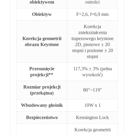
obiektywem
ostrości
Obiektyw
F=2,6, f=6,9 mm
Korekcja
zniekształcenia
Korekcja geometrii
trapezowego keystone
obrazu Keystone
2D, pionowe ± 20
stopni i poziome ± 20
stopni
Przesunięcie
117,3% ± 3% (pełna
projekcji**
wysokość)
Rozmiar projekcji
80″~119″
(przekątna)
Wbudowany głośnik
10W x 1
Bezpieczeństwo
Kensington Lock
Korekcja geometrii