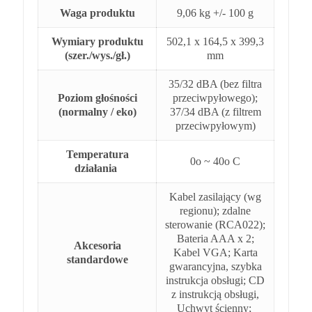
Waga produktu
9,06 kg +/- 100 g
Wymiary produktu
502,1 x 164,5 x 399,3
(szer./wys./gł.)
mm
35/32 dBA (bez filtra
Poziom głośności
przeciwpyłowego);
(normalny / eko)
37/34 dBA (z filtrem
przeciwpyłowym)
Temperatura
0o ~ 40o C
działania
Kabel zasilający (wg
regionu); zdalne
sterowanie (RCA022);
Bateria AAA x 2;
Akcesoria
Kabel VGA; Karta
standardowe
gwarancyjna, szybka
instrukcja obsługi; CD
z instrukcją obsługi,
Uchwyt ścienny;