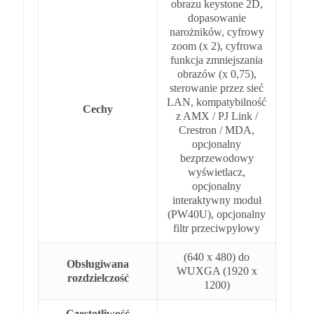
obrazu keystone 2D,
dopasowanie
narożników, cyfrowy
zoom (x 2), cyfrowa
funkcja zmniejszania
obrazów (x 0,75),
sterowanie przez sieć
LAN, kompatybilność
Cechy
z AMX / PJ Link /
Crestron / MDA,
opcjonalny
bezprzewodowy
wyświetlacz,
opcjonalny
interaktywny moduł
(PW40U), opcjonalny
filtr przeciwpyłowy
(640 x 480) do
Obsługiwana
WUXGA (1920 x
rozdzielczość
1200)‎
Częstotliwość