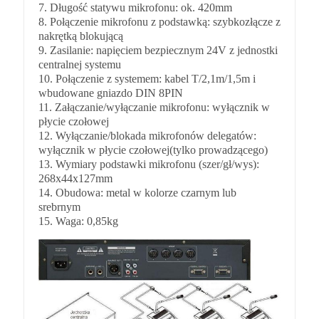
7. Długość statywu mikrofonu: ok. 420mm
8. Połączenie mikrofonu z podstawką: szybkozłącze z
nakrętką blokującą
9. Zasilanie: napięciem bezpiecznym 24V z jednostki
centralnej systemu
10. Połączenie z systemem: kabel T/2,1m/1,5m i
wbudowane gniazdo DIN 8PIN
11. Załączanie/wyłączanie mikrofonu: wyłącznik w
płycie czołowej
12. Wyłączanie/blokada mikrofonów delegatów:
wyłącznik w płycie czołowej(tylko prowadzącego)
13. Wymiary podstawki mikrofonu (szer/gł/wys):
268x44x127mm
14. Obudowa: metal w kolorze czarnym lub
srebrnym
15. Waga: 0,85kg