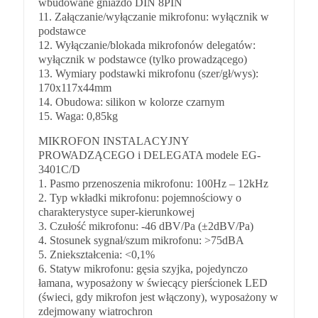
wbudowane gniazdo DIN 8PIN
11. Załączanie/wyłączanie mikrofonu: wyłącznik w
podstawce
12. Wyłączanie/blokada mikrofonów delegatów:
wyłącznik w podstawce (tylko prowadzącego)
13. Wymiary podstawki mikrofonu (szer/gł/wys):
170x117x44mm
14. Obudowa: silikon w kolorze czarnym
15. Waga: 0,85kg
MIKROFON INSTALACYJNY
PROWADZĄCEGO i DELEGATA modele EG-
3401C/D
1. Pasmo przenoszenia mikrofonu: 100Hz – 12kHz
2. Typ wkładki mikrofonu: pojemnościowy o
charakterystyce super-kierunkowej
3. Czułość mikrofonu: -46 dBV/Pa (±2dBV/Pa)
4. Stosunek sygnał/szum mikrofonu: >75dBA
5. Zniekształcenia: <0,1%
6. Statyw mikrofonu: gęsia szyjka, pojedynczo
łamana, wyposażony w świecący pierścionek LED
(świeci, gdy mikrofon jest włączony), wyposażony w
zdejmowany wiatrochron