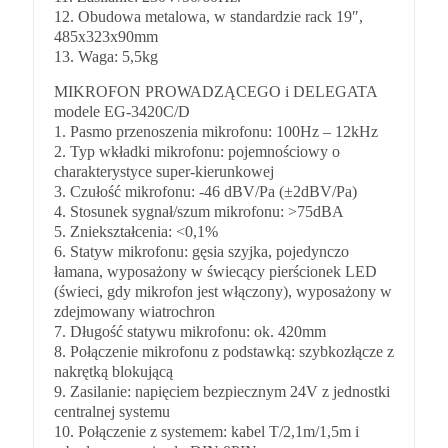
12. Obudowa metalowa, w standardzie rack 19″,
485x323x90mm
13. Waga: 5,5kg
MIKROFON PROWADZĄCEGO i DELEGATA
modele EG-3420C/D
1. Pasmo przenoszenia mikrofonu: 100Hz – 12kHz
2. Typ wkładki mikrofonu: pojemnościowy o
charakterystyce super-kierunkowej
3. Czułość mikrofonu: -46 dBV/Pa (±2dBV/Pa)
4. Stosunek sygnał/szum mikrofonu: >75dBA
5. Zniekształcenia: <0,1%
6. Statyw mikrofonu: gęsia szyjka, pojedynczo
łamana, wyposażony w świecący pierścionek LED
(świeci, gdy mikrofon jest włączony), wyposażony w
zdejmowany wiatrochron
7. Długość statywu mikrofonu: ok. 420mm
8. Połączenie mikrofonu z podstawką: szybkozłącze z
nakrętką blokującą
9. Zasilanie: napięciem bezpiecznym 24V z jednostki
centralnej systemu
10. Połączenie z systemem: kabel T/2,1m/1,5m i