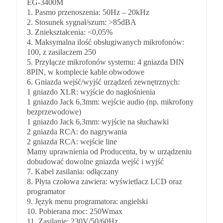
EG-3400M
1. Pasmo przenoszenia: 50Hz – 20kHz
2. Stosunek sygnał/szum: >85dBA
3. Zniekształcenia: <0,05%
4. Maksymalna ilość obsługiwanych mikrofonów:
100, z zasilaczem 250
5. Przyłącze mikrofonów systemu: 4 gniazda DIN
8PIN, w komplecie kable obwodowe
6. Gniazda wejść/wyjść urządzeń zewnętrznych:
1 gniazdo XLR: wyjście do nagłośnienia
1 gniazdo Jack 6,3mm: wejście audio (np. mikrofony
bezprzewodowe)
1 gniazdo Jack 6,3mm: wyjście na słuchawki
2 gniazda RCA: do nagrywania
2 gniazda RCA: wejście line
Mamy uprawnienia od Producenta, by w urządzeniu
dobudować dowolne gniazda wejść i wyjść
7. Kabel zasilania: odłączany
8. Płyta czołowa zawiera: wyświetlacz LCD oraz
programator
9. Język menu programatora: angielski
10. Pobierana moc: 250Wmax
11. Zasilanie: 230V/50/60Hz.