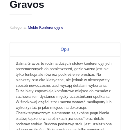
Gravos
Kategoria:
Meble Konferencyjne
Opis
Balma Gravos to rodzina dużych stołów konferencyjnych,
przeznaczonych do pomieszczeń, gdzie ważna jest nie
tylko funkcja ale również podkreślenie prestiżu. Na
pierwszy rzut oka klasyczne, ale jednak w nieoczywisty
sposób nowoczesne, zachwycają detalami wykonania.
Duże blaty zapewniają komfortowe miejsce do rozmów z
zachowaniem dystansu między uczestnikami spotkania.
W środkowej części stołu można wstawić mediaporty lub
wykorzystać je jako miejsce na dekoracje.
Charakterystycznym elementem są skośne pogrubienia
blatów, łączone w narożnikach „na ucios” oraz detale
podstaw stołów. Budowa podstawy stołu jest uzależniona
od jego wielkości. Stoły występują w kilku wymiarach –