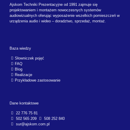
Ajskom Techniki Prezentacyjne od 1991 zajmuje się
projektowaniem i montażem nowoczesnych systemów
audiowizualnych oferując wyposażenie wszelkich pomieszczeń w
urządzenia audio i wideo – doradztwo, sprzedaż, montaż.
Baza wiedzy
Słowniczek pojęć
FAQ
Blog
Realizacje
Przykładowe zastosowanie
Dane kontaktowe
22 776 75 81
502 565 209
508 252 840
sur@ajskom.com.pl