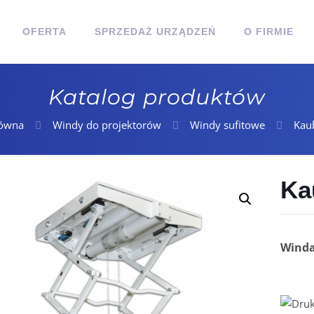
OFERTA
SPRZEDAŻ URZĄDZEŃ
O FIRMIE
Katalog produktów
łówna
Windy do projektorów
Windy sufitowe
Kau
Ka
Winda