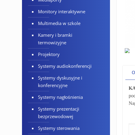
Monitory interaktywne
Multimedia w szkole
Kamery i bramki
termowizyjne
Projektory
Systemy audiokonferencji
O
Systemy dyskusyjne i
konferencyjne
KA
pod
Systemy nagłośnienia
Nap
Systemy prezentacji
bezprzewodowej
Systemy sterowania