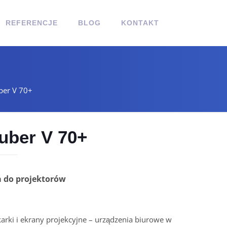
REFERENCJE
BLOG
KONTAKT
ber V 70+
uber V 70+
 do projektorów