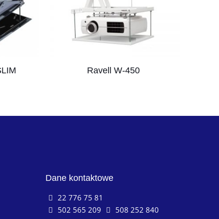
SLIM
Ravell W-450
Dane kontaktowe
22 776 75 81
502 565 209
508 252 840