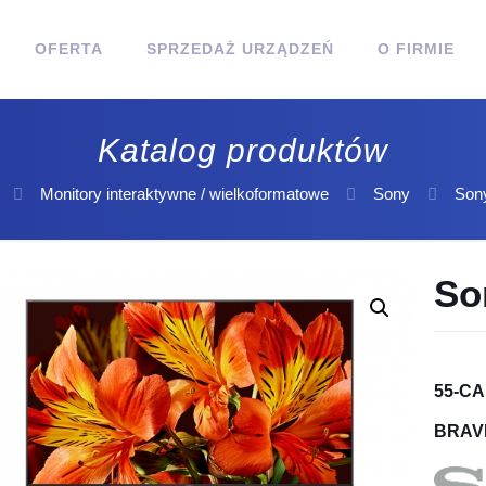
OFERTA
SPRZEDAŻ URZĄDZEŃ
O FIRMIE
Katalog produktów
Monitory interaktywne / wielkoformatowe
Sony
Son
So
55-C
BRAV