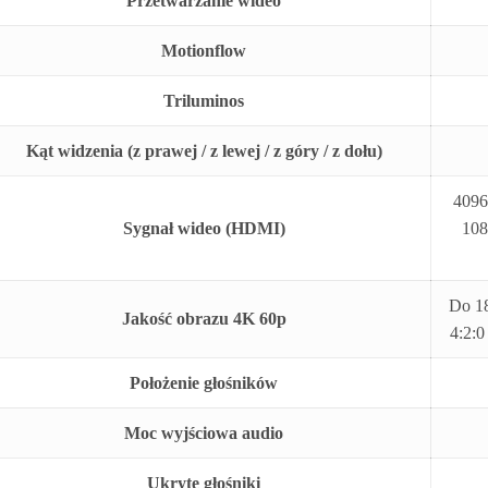
Przetwarzanie wideo
Motionflow
Triluminos
Kąt widzenia (z prawej / z lewej / z góry / z dołu)
4096
Sygnał wideo (HDMI)
108
Do 18
Jakość obrazu 4K 60p
4:2:0
Położenie głośników
Moc wyjściowa audio
Ukryte głośniki