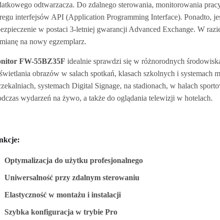
atkowego odtwarzacza. Do zdalnego sterowania, monitorowania pracy
regu interfejsów API (Application Programming Interface). Ponadto, 
ezpieczenie w postaci 3-letniej gwarancji Advanced Exchange. W razie
mianę na nowy egzemplarz.
nitor FW-55BZ35F
idealnie sprawdzi się w różnorodnych środowisk
wietlania obrazów w salach spotkań, klasach szkolnych i systemach m
zekalniach, systemach Digital Signage, na stadionach, w halach spo
odczas wydarzeń na żywo, a także do oglądania telewizji w hotelach.
nkcje:
Optymalizacja do użytku profesjonalnego
Uniwersalność przy zdalnym sterowaniu
Elastyczność w montażu i instalacji
Szybka konfiguracja w trybie Pro