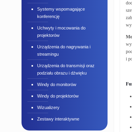
dod
Systemy wspomagające
sze
konferencję
zab
wy
Uchwyty i mocowania do
projektorów
Mo
wyś
Urządzenia do nagrywania i
poc
streamingu
i p
Urządzenia do transmisji oraz
podziału obrazu i dźwięku
Fu
Windy do monitorów
Windy do projektorów
Wizualizery
Zestawy interaktywne