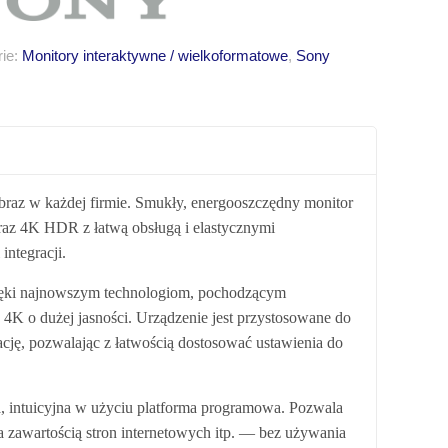
rie:
Monitory interaktywne / wielkoformatowe
,
Sony
braz w każdej firmie.
Smukły, energooszczędny monitor
braz 4K HDR z łatwą obsługą i elastycznymi
integracji.
zięki najnowszym technologiom, pochodzącym
K o dużej jasności. Urządzenie jest przystosowane do
ację, pozwalając z łatwością dostosować ustawienia do
intuicyjna w użyciu platforma programowa. Pozwala
a zawartością stron internetowych itp. — bez używania