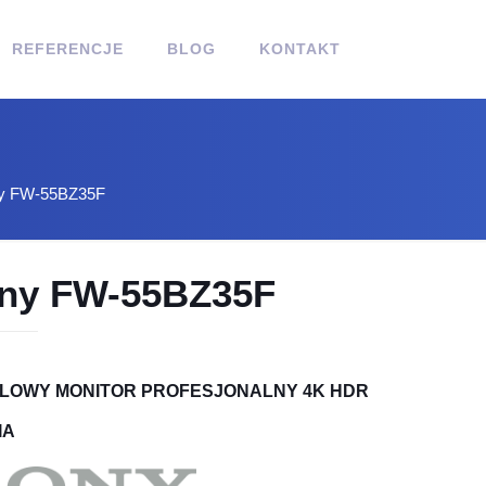
REFERENCJE
BLOG
KONTAKT
y FW-55BZ35F
ny FW-55BZ35F
ALOWY MONITOR PROFESJONALNY 4K HDR
IA