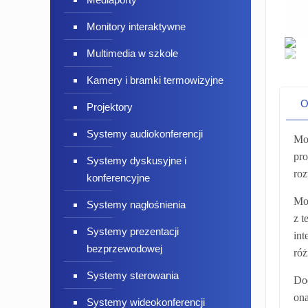
Monitory interaktywne
Multimedia w szkole
Kamery i bramki termowizyjne
O
Projektory
Systemy audiokonferencji
Mon
pro
Systemy dyskusyjne i
roz
konferencyjne
Mon
Systemy nagłośnienia
z t
Systemy prezentacji
int
bezprzewodowej
róż
Systemy sterowania
Dod
ona
Systemy wideokonferencji