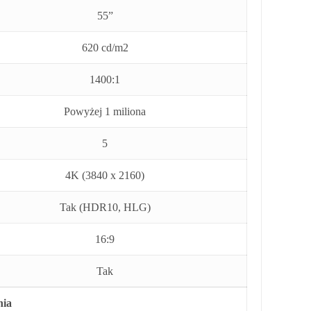
55”
620 cd/m2
1400:1
Powyżej 1 miliona
5
4K (3840 x 2160)
Tak (HDR10, HLG)
16:9
Tak
nia