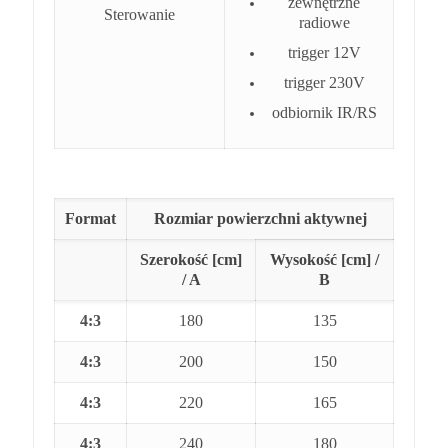
zewnętrzne
Sterowanie
radiowe
trigger 12V
trigger 230V
odbiornik IR/RS
Format
Rozmiar powierzchni aktywnej
Szerokość [cm]
Wysokość [cm] /
/ A
B
4:3
180
135
4:3
200
150
4:3
220
165
4:3
240
180