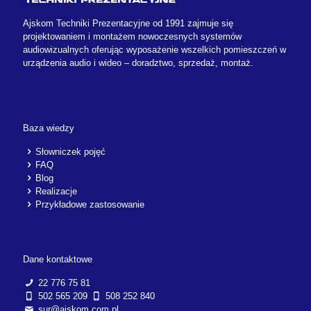
Ajskom Techniki Prezentacyjne od 1991 zajmuje się
projektowaniem i montażem nowoczesnych systemów
audiowizualnych oferując wyposażenie wszelkich pomieszczeń w
urządzenia audio i wideo – doradztwo, sprzedaż, montaż.
Baza wiedzy
Słowniczek pojęć
FAQ
Blog
Realizacje
Przykładowe zastosowanie
Dane kontaktowe
22 776 75 81
502 565 209
508 252 840
sur@ajskom.com.pl