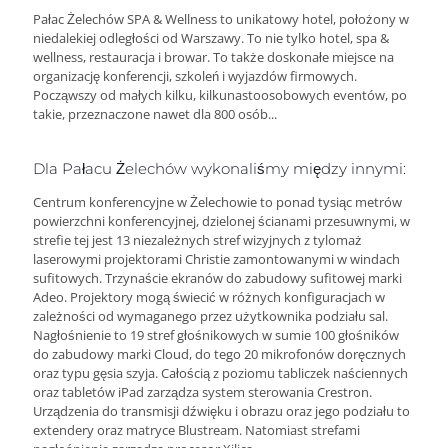
Pałac Żelechów SPA & Wellness to unikatowy hotel, położony w
niedalekiej odległości od Warszawy. To nie tylko hotel, spa &
wellness, restauracja i browar. To także doskonałe miejsce na
organizację konferencji, szkoleń i wyjazdów firmowych.
Począwszy od małych kilku, kilkunastoosobowych eventów, po
takie, przeznaczone nawet dla 800 osób...
Dla Pałacu Żelechów wykonaliśmy między innymi:
Centrum konferencyjne w Żelechowie to ponad tysiąc metrów
powierzchni konferencyjnej, dzielonej ścianami przesuwnymi, w
strefie tej jest 13 niezależnych stref wizyjnych z tylomaż
laserowymi projektorami Christie zamontowanymi w windach
sufitowych. Trzynaście ekranów do zabudowy sufitowej marki
Adeo. Projektory mogą świecić w różnych konfiguracjach w
zależności od wymaganego przez użytkownika podziału sal.
Nagłośnienie to 19 stref głośnikowych w sumie 100 głośników
do zabudowy marki Cloud, do tego 20 mikrofonów doręcznych
oraz typu gęsia szyja. Całością z poziomu tabliczek naściennych
oraz tabletów iPad zarządza system sterowania Crestron.
Urządzenia do transmisji dźwięku i obrazu oraz jego podziału to
extendery oraz matryce Blustream. Natomiast strefami