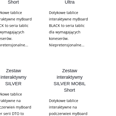
Short
Ultra
ykowe tablice
Dotykowe tablice
eraktywne myBoard
interaktywne myBoard
K to seria tablic
BLACK to seria tablic
 wymagających
dla wymagających
eserów.
koneserów.
retensjonalne...
Niepretensjonalne...
Zestaw
Zestaw
interaktywny
interaktywny
SILVER
SILVER MOBIL
Short
ykowe tablice
eraktywne na
Dotykowe tablice
czerwień myBoard
interaktywne na
er serii DTO to
podczerwień myBoard