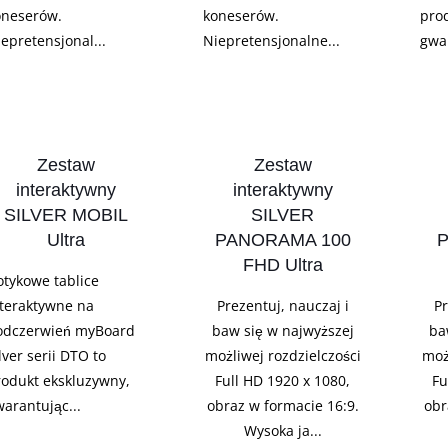
oneserów.
koneserów.
pro
epretensjonal...
Niepretensjonalne...
gwar
Zestaw
Zestaw
interaktywny
interaktywny
SILVER MOBIL
SILVER
Ultra
PANORAMA 100
FHD Ultra
otykowe tablice
nteraktywne na
Prezentuj, nauczaj i
Pr
odczerwień myBoard
baw się w najwyższej
ba
lver serii DTO to
możliwej rozdzielczości
moż
rodukt ekskluzywny,
Full HD 1920 x 1080,
Fu
arantując...
obraz w formacie 16:9.
obr
Wysoka ja...