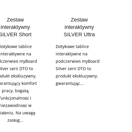
Zestaw
Zestaw
interaktywny
interaktywny
SILVER Short
SILVER Ultra
Dotykowe tablice
Dotykowe tablice
interaktywne na
interaktywne na
dczerwień myBoard
podczerwień myBoard
ilver serii DTO to
Silver serii DTO to
odukt ekskluzywny,
produkt ekskluzywny,
arantujący komfort
gwarantując...
pracy, bogatą
funkcjonalność i
niezawodność w
iałaniu. Na uwagę
zasług...