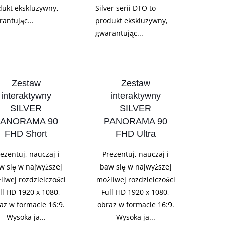
dukt ekskluzywny,
Silver serii DTO to
antując...
produkt ekskluzywny,
gwarantując...
Zestaw
Zestaw
interaktywny
interaktywny
SILVER
SILVER
PANORAMA 90
PANORAMA 90
FHD Short
FHD Ultra
ezentuj, nauczaj i
Prezentuj, nauczaj i
w się w najwyższej
baw się w najwyższej
liwej rozdzielczości
możliwej rozdzielczości
ll HD 1920 x 1080,
Full HD 1920 x 1080,
az w formacie 16:9.
obraz w formacie 16:9.
Wysoka ja...
Wysoka ja...