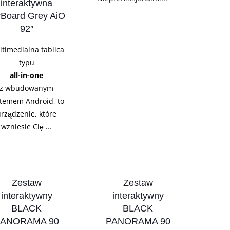
interaktywna
Board Grey AiO
92″
timedialna tablica
typu
all-in-one
z wbudowanym
stemem Android, to
urządzenie, które
wzniesie Cię ...
Zestaw
Zestaw
interaktywny
interaktywny
BLACK
BLACK
PANORAMA 90
PANORAMA 90