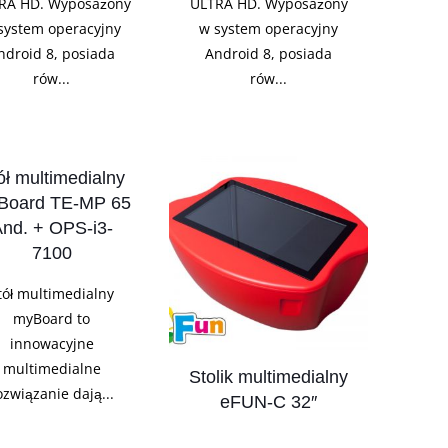
RA HD. Wyposażony
ULTRA HD. Wyposażony
system operacyjny
w system operacyjny
ndroid 8, posiada
Android 8, posiada
rów...
rów...
ół multimedialny
Board TE-MP 65
nd. + OPS-i3-
7100
tół multimedialny
myBoard to
innowacyjne
multimedialne
Stolik multimedialny
ozwiązanie dają...
eFUN-C 32″