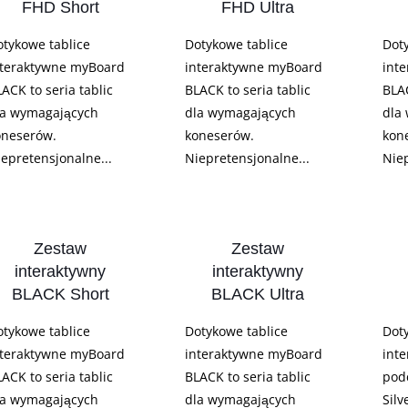
FHD Short
FHD Ultra
otykowe tablice
Dotykowe tablice
Dot
nteraktywne myBoard
interaktywne myBoard
int
ACK to seria tablic
BLACK to seria tablic
BLAC
la wymagających
dla wymagających
dla
oneserów.
koneserów.
kon
iepretensjonalne...
Niepretensjonalne...
Niep
Zestaw
Zestaw
interaktywny
interaktywny
BLACK Short
BLACK Ultra
otykowe tablice
Dotykowe tablice
Dot
nteraktywne myBoard
interaktywne myBoard
int
ACK to seria tablic
BLACK to seria tablic
pod
la wymagających
dla wymagających
Silv