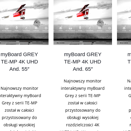
myBoard GREY
myBoard GREY
m
TE-MP 4K UHD
TE-MP 4K UHD
T
And. 55″
And. 65″
Najnowszy monitor
N
Najnowszy monitor
interaktywny myBoard
int
nteraktywny myBoard
Grey z serii TE-MP
G
Grey z serii TE-MP
został w całości
został w całości
przystosowany do
p
przystosowany do
obsługi wysokiej
obsługi wysokiej
rozdzielczości 4K