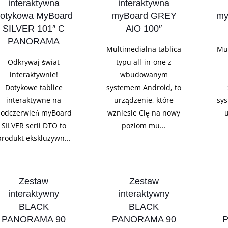
interaktywna
interaktywna
otykowa MyBoard
myBoard GREY
my
SILVER 101″ C
AiO 100″
PANORAMA
Multimedialna tablica
Mul
Odkrywaj świat
typu all-in-one z
interaktywnie!
wbudowanym
Dotykowe tablice
systemem Android, to
interaktywne na
urządzenie, które
sy
odczerwień myBoard
wzniesie Cię na nowy
SILVER serii DTO to
poziom mu...
produkt ekskluzywn...
Zestaw
Zestaw
interaktywny
interaktywny
BLACK
BLACK
PANORAMA 90
PANORAMA 90