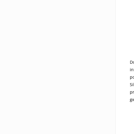
D
i
p
Si
p
gw