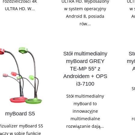
rozdzielczości 4K
ULTRA HD. Wyposażony
ULT
ULTRA HD. W...
w system operacyjny
w 
Android 8, posiada
A
rów...
Stół multimedialny
St
myBoard GREY
my
TE-MP 55″ z
A
Androidem + OPS
i3-7100
S
Stół multimedialny
myBoard to
innowacyjne
myBoard S5
multimedialne
r
izualizer myBoard S5
rozwiązanie dają...
łączy w sobie funkcje