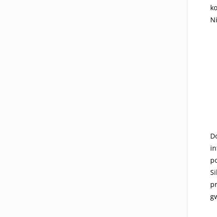
k
Ni
D
i
p
Si
p
gw