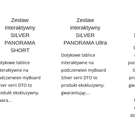
Zestaw
Zestaw
Interaktywny
interaktywny
SILVER
SILVER
PANORAMA
PANORAMA Ultra
SHORT
Dotykowe tablice
otykowe tablice
interaktywne na
po
nteraktywne na
podczerwień myBoard
S
odczerwień myBoard
Silver serii DTO to
pr
lver serii DTO to
produkt ekskluzywny,
gw
rodukt ekskluzywny,
gwarantując...
ara...
dz