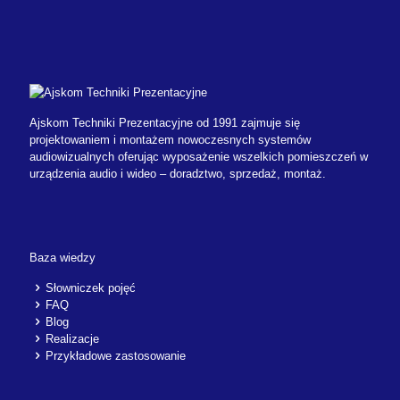
Ajskom Techniki Prezentacyjne od 1991 zajmuje się
projektowaniem i montażem nowoczesnych systemów
audiowizualnych oferując wyposażenie wszelkich pomieszczeń w
urządzenia audio i wideo – doradztwo, sprzedaż, montaż.
Baza wiedzy
Słowniczek pojęć
FAQ
Blog
Realizacje
Przykładowe zastosowanie
Dane kontaktowe
22 776 75 81
502 565 209
508 252 840
sur@ajskom.com.pl