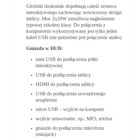
Gniazda w HUB:
mini USB do podłączenia półki
interaktywnej
USB do podłączenia tablicy
HDMI do podłączenia tablicy
USB do podłączenia zewnętrznego
urządzenia
micro USB – wyjście na komputer
wejście uniwersalne, np.: MP3, telefon
gniazdo do podłączenia mikrofonu
(minijack)
zasilanie
2x chinch do podłączenia głośników
Przyciski + i – do regulacji głośności (również
regulować można suwakiem w systemie
operacyjnym).