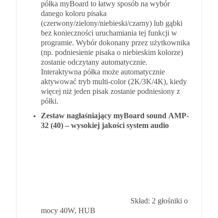
półka myBoard
to łatwy sposób na wybór
danego koloru pisaka
(czerwony/zielony/niebieski/czarny) lub gąbki
bez konieczności uruchamiania tej funkcji w
programie. Wybór dokonany przez użytkownika
(np. podniesienie pisaka o niebieskim kolorze)
zostanie odczytany automatycznie.
Interaktywna półka może automatycznie
aktywować tryb multi-color (2K/3K/4K), kiedy
więcej niż jeden pisak zostanie podniesiony z
półki.
Zestaw nagłaśniający
myBoard sound
AMP-
32 (40) – wysokiej jakości system audio
Skład:
2 głośniki o mocy 40W, HUB
Głośniki doskonale dopełniają całość zestawu
interaktywnego zachowując nowoczesny design
tablicy; Moc 2x20W umożliwia nagłośnienie
typowej szkolnej klasy. Do połączenia z
komputerem wykorzystywany jest tylko jeden
kabel USB (nie potrzebne jest połączenie audio).